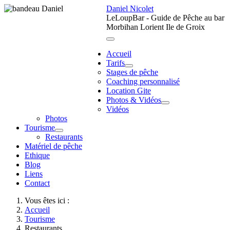
Daniel Nicolet
LeLoupBar - Guide de Pêche au bar
Morbihan Lorient Ile de Groix
Accueil
Tarifs
Stages de pêche
Coaching personnalisé
Location Gite
Photos & Vidéos
Vidéos
Photos
Tourisme
Restaurants
Matériel de pêche
Ethique
Blog
Liens
Contact
Vous êtes ici :
Accueil
Tourisme
Restaurants