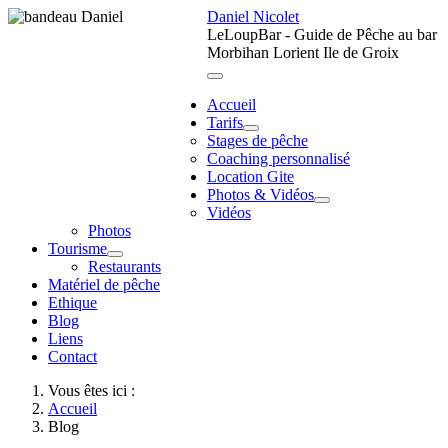
Daniel Nicolet
LeLoupBar - Guide de Pêche au bar
Morbihan Lorient Ile de Groix
Accueil
Tarifs
Stages de pêche
Coaching personnalisé
Location Gite
Photos & Vidéos
Vidéos
Photos
Tourisme
Restaurants
Matériel de pêche
Ethique
Blog
Liens
Contact
Vous êtes ici :
Accueil
Blog