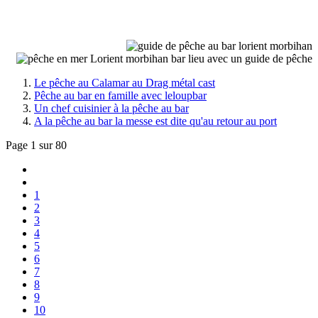
Le pêche au Calamar au Drag métal cast
Pêche au bar en famille avec leloupbar
Un chef cuisinier à la pêche au bar
A la pêche au bar la messe est dite qu'au retour au port
Page 1 sur 80
1
2
3
4
5
6
7
8
9
10