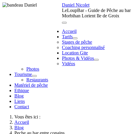
Daniel Nicolet
LeLoupBar - Guide de Pêche au bar
Morbihan Lorient Ile de Groix
Accueil
Tarifs
Stages de pêche
Coaching personnalisé
Location Gite
Photos & Vidéos
Vidéos
Photos
Tourisme
Restaurants
Matériel de pêche
Ethique
Blog
Liens
Contact
Vous êtes ici :
Accueil
Blog
Peche au bar entre copains